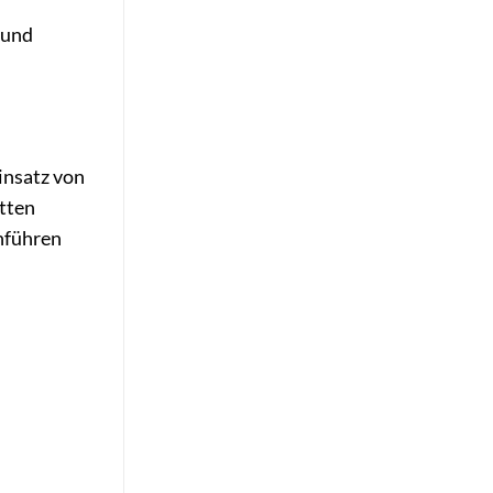
 und
insatz von
tten
chführen