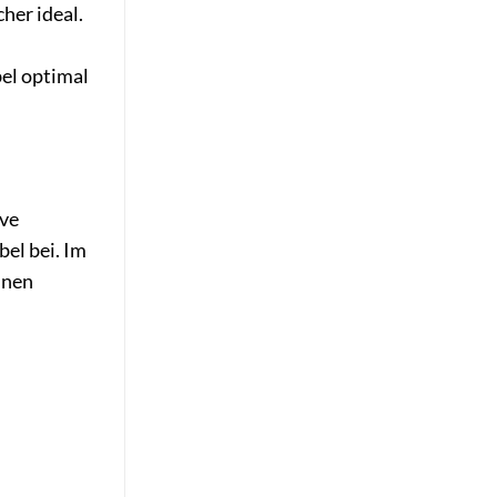
her ideal.
el optimal
ive
bel bei. Im
lnen