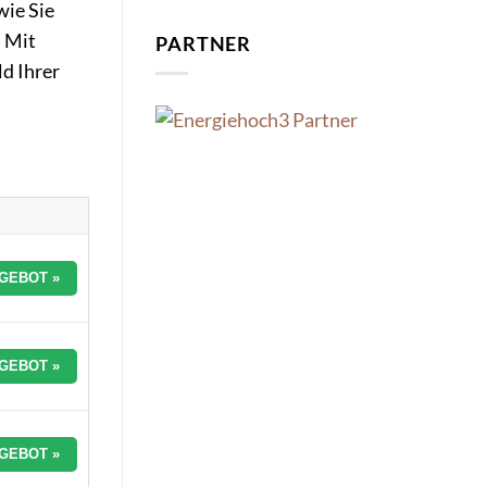
wie Sie
. Mit
PARTNER
ld Ihrer
GEBOT »
GEBOT »
GEBOT »