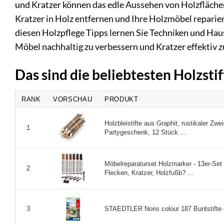
und Kratzer können das edle Aussehen von Holzflächen 
Kratzer in Holz entfernen und Ihre Holzmöbel reparie
diesen Holzpflege Tipps lernen Sie Techniken und Haus
Möbel nachhaltig zu verbessern und Kratzer effektiv z
Das sind die beliebtesten Holzsti
RANK
VORSCHAU
PRODUKT
Holzbleistifte aus Graphit, rustikaler Zwei
1
Partygeschenk, 12 Stück ...
Möbelreparaturset Holzmarker - 13er-Set 
2
Flecken, Kratzer, Holzfußb? ...
STAEDTLER Noris colour 187 Buntstifte – 
3