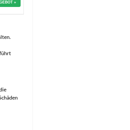
GEBOT »
lten.
führt
die
 Schäden