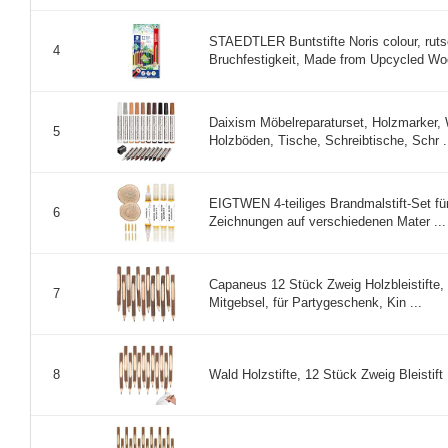
STAEDTLER Buntstifte Noris colour, ruts
4
Bruchfestigkeit, Made from Upcycled Wood
Daixism Möbelreparaturset, Holzmarker, W
5
Holzböden, Tische, Schreibtische, Schr .
EIGTWEN 4-teiliges Brandmalstift-Set für
6
Zeichnungen auf verschiedenen Mater ...
Capaneus 12 Stück Zweig Holzbleistifte, H
7
Mitgebsel, für Partygeschenk, Kin ...
Wald Holzstifte, 12 Stück Zweig Bleistift K
8