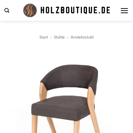
Zum
Inhalt
springen
Start
»
Stühle
»
Armlehnstuhl