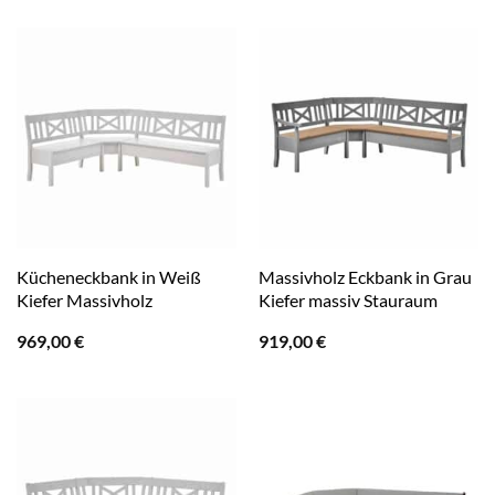
Kücheneckbank in Weiß
Massivholz Eckbank in Grau
Kiefer Massivholz
Kiefer massiv Stauraum
969,00
€
919,00
€