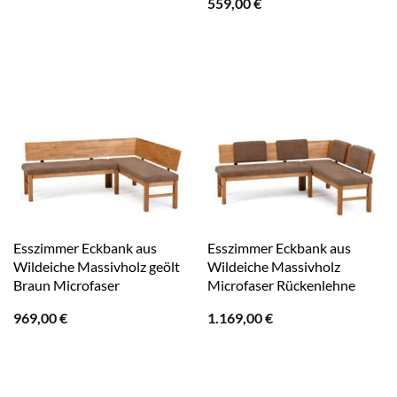
559,00
€
Esszimmer Eckbank aus
Esszimmer Eckbank aus
Wildeiche Massivholz geölt
Wildeiche Massivholz
Braun Microfaser
Microfaser Rückenlehne
969,00
€
1.169,00
€