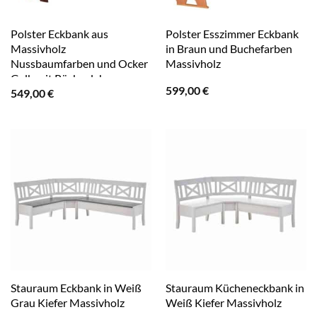
Polster Eckbank aus
Polster Esszimmer Eckbank
Massivholz
in Braun und Buchefarben
Nussbaumfarben und Ocker
Massivholz
Gelb mit Rückenlehne
599,00
€
549,00
€
Stauraum Eckbank in Weiß
Stauraum Kücheneckbank in
Grau Kiefer Massivholz
Weiß Kiefer Massivholz