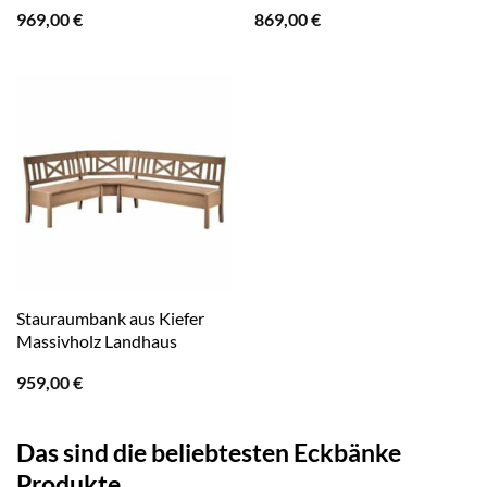
969,00
€
869,00
€
Stauraumbank aus Kiefer
Massivholz Landhaus
959,00
€
Das sind die beliebtesten Eckbänke
Produkte