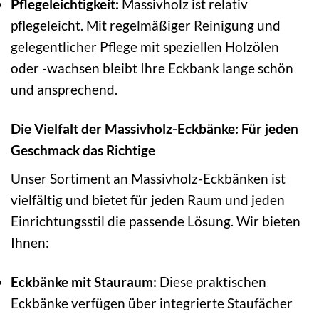
Pflegeleichtigkeit:
Massivholz ist relativ
pflegeleicht. Mit regelmäßiger Reinigung und
gelegentlicher Pflege mit speziellen Holzölen
oder -wachsen bleibt Ihre Eckbank lange schön
und ansprechend.
Die Vielfalt der Massivholz-Eckbänke: Für jeden
Geschmack das Richtige
Unser Sortiment an Massivholz-Eckbänken ist
vielfältig und bietet für jeden Raum und jeden
Einrichtungsstil die passende Lösung. Wir bieten
Ihnen:
Eckbänke mit Stauraum:
Diese praktischen
Eckbänke verfügen über integrierte Staufächer