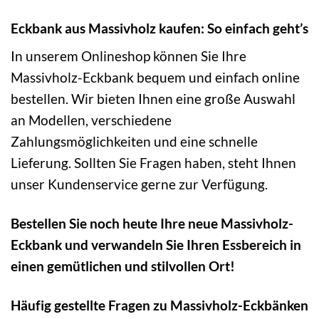
Eckbank aus Massivholz kaufen: So einfach geht’s
In unserem Onlineshop können Sie Ihre
Massivholz-Eckbank bequem und einfach online
bestellen. Wir bieten Ihnen eine große Auswahl
an Modellen, verschiedene
Zahlungsmöglichkeiten und eine schnelle
Lieferung. Sollten Sie Fragen haben, steht Ihnen
unser Kundenservice gerne zur Verfügung.
Bestellen Sie noch heute Ihre neue Massivholz-
Eckbank und verwandeln Sie Ihren Essbereich in
einen gemütlichen und stilvollen Ort!
Häufig gestellte Fragen zu Massivholz-Eckbänken