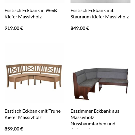
Esstisch Eckbank in Weiß
Esstisch Eckbank mit
Kiefer Massivholz
Stauraum Kiefer Massivholz
919,00
€
849,00
€
Esstisch Eckbank mit Truhe
Esszimmer Eckbank aus
Kiefer Massivholz
Massivholz
Nussbaumfarben und
859,00
€
Anthrazit