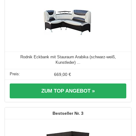
Rodnik Eckbank mit Stauraum Arabika (schwarz-weiß,
Kunstleder) ...
669,00 €
ZUM TOP ANGEBOT »
3