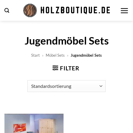
Zum
Inhalt
springen
Jugendmöbel Sets
Start
»
Möbel Sets
»
Jugendmöbel Sets
FILTER