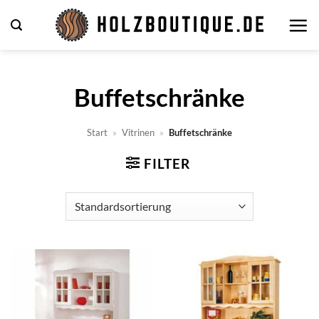
Zum
Inhalt
springen
Buffetschränke
Start
»
Vitrinen
»
Buffetschränke
FILTER