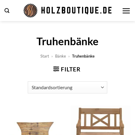
Zum
Inhalt
springen
Truhenbänke
Start
»
Bänke
»
Truhenbänke
FILTER