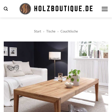
Zum
Inhalt
springen
Start
»
Tische
»
Couchtische