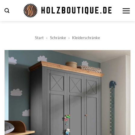
Zum
Inhalt
springen
Start
»
Schränke
»
Kleiderschränke