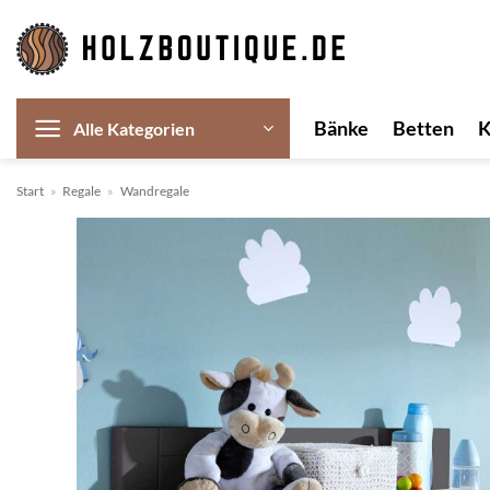
Zum
Inhalt
springen
Bänke
Betten
Alle Kategorien
Start
»
Regale
»
Wandregale