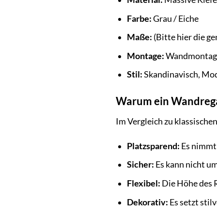
Farbe:
Grau / Eiche
Maße:
(Bitte hier die g
Montage:
Wandmontage 
Stil:
Skandinavisch, Mod
Warum ein Wandregal
Im Vergleich zu klassische
Platzsparend:
Es nimmt 
Sicher:
Es kann nicht um
Flexibel:
Die Höhe des R
Dekorativ:
Es setzt stil