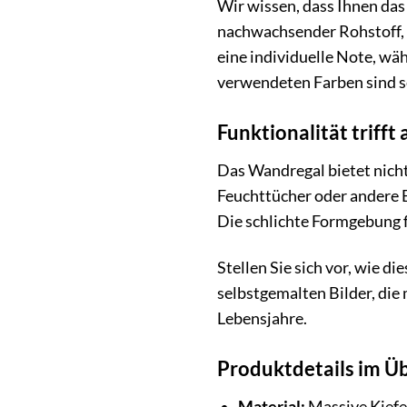
Wir wissen, dass Ihnen das
nachwachsender Rohstoff, d
eine individuelle Note, wä
verwendeten Farben sind se
Funktionalität trifft
Das Wandregal bietet nicht
Feuchttücher oder andere B
Die schlichte Formgebung 
Stellen Sie sich vor, wie d
selbstgemalten Bilder, die m
Lebensjahre.
Produktdetails im Üb
Material:
Massive Kiefer