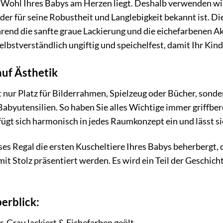
 Wohl Ihres Babys am Herzen liegt. Deshalb verwenden wir
er für seine Robustheit und Langlebigkeit bekannt ist. Di
hrend die sanfte graue Lackierung und die eichefarbenen 
lbstverständlich ungiftig und speichelfest, damit Ihr Kin
 auf Ästhetik
 nur Platz für Bilderrahmen, Spielzeug oder Bücher, sonder
abyutensilien. So haben Sie alles Wichtige immer griffber
fügt sich harmonisch in jedes Raumkonzept ein und lässt 
ieses Regal die ersten Kuscheltiere Ihres Babys beherbergt, 
it Stolz präsentiert werden. Es wird ein Teil der Geschichte
erblick:
, Grau lackiert & Eichefarben geölt