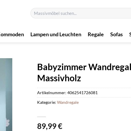
Suchen
nach:
Kommoden
Lampen und Leuchten
Regale
Sofas
Babyzimmer Wandregal i
Massivholz
Artikelnummer:
4062541726081
Kategorie:
Wandregale
89,99
€