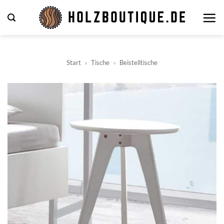
Zum
Inhalt
springen
Start
»
Tische
»
Beistelltische