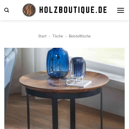
Zum
Inhalt
springen
Start
»
Tische
»
Beistelltische