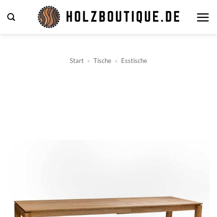
Zum
Inhalt
springen
Start
»
Tische
»
Esstische