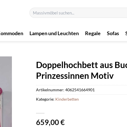
Suchen
nach:
Kommoden
Lampen und Leuchten
Regale
Sofas
Doppelhochbett aus Bu
Prinzessinnen Motiv
Artikelnummer:
4062541664901
Kategorie:
Kinderbetten
659,00
€