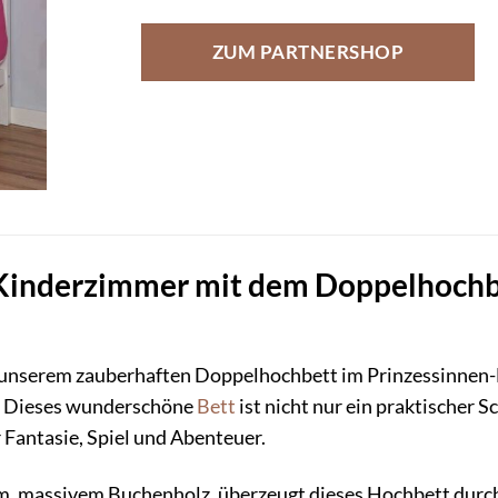
ZUM PARTNERSHOP
Kinderzimmer mit dem Doppelhochbe
unserem zauberhaften Doppelhochbett im Prinzessinnen-D
. Dieses wunderschöne
Bett
ist nicht nur ein praktischer S
 Fantasie, Spiel und Abenteuer.
, massivem Buchenholz, überzeugt dieses Hochbett durch s