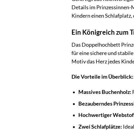
Details im Prinzessinnen-M
Kindern einen Schlafplatz, 
Ein Königreich zum 
Das Doppelhochbett Prinzes
für eine sichere und stabi
Motiv das Herz jedes Kinde
Die Vorteile im Überblick:
Massives Buchenholz:
F
Bezauberndes Prinzess
Hochwertiger Webstof
Zwei Schlafplätze:
Idea