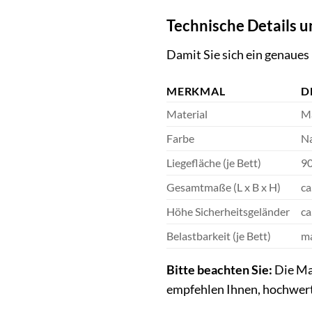
Technische Details 
Damit Sie sich ein genaues
MERKMAL
D
Material
Ma
Farbe
Na
Liegefläche (je Bett)
90
Gesamtmaße (L x B x H)
ca
Höhe Sicherheitsgeländer
ca
Belastbarkeit (je Bett)
ma
Bitte beachten Sie:
Die Ma
empfehlen Ihnen, hochwert