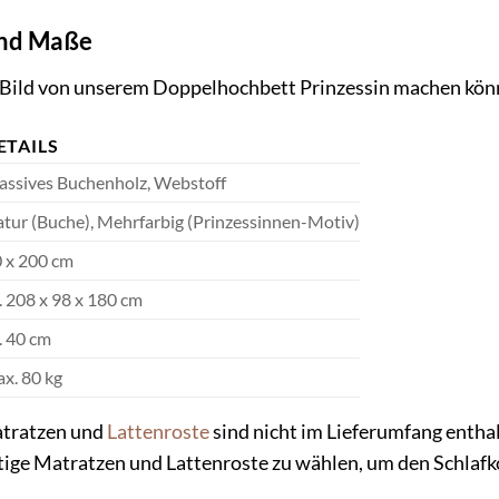
und Maße
 Bild von unserem Doppelhochbett Prinzessin machen könne
ETAILS
ssives Buchenholz, Webstoff
tur (Buche), Mehrfarbig (Prinzessinnen-Motiv)
 x 200 cm
. 208 x 98 x 180 cm
. 40 cm
x. 80 kg
tratzen und
Lattenroste
sind nicht im Lieferumfang entha
ige Matratzen und Lattenroste zu wählen, um den Schlafko