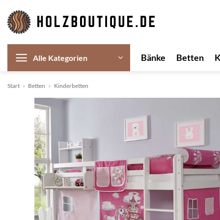
Zum
Inhalt
springen
Bänke
Betten
Alle Kategorien
Start
»
Betten
»
Kinderbetten