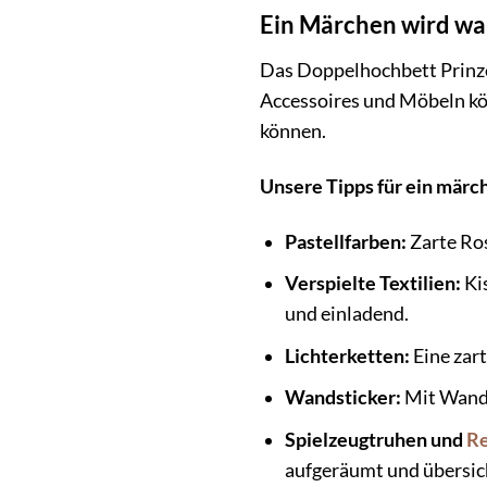
Ein Märchen wird wah
Das Doppelhochbett Prinze
Accessoires und Möbeln kön
können.
Unsere Tipps für ein mär
Pastellfarben:
Zarte Ros
Verspielte Textilien:
Ki
und einladend.
Lichterketten:
Eine zar
Wandsticker:
Mit Wands
Spielzeugtruhen und
Re
aufgeräumt und übersich