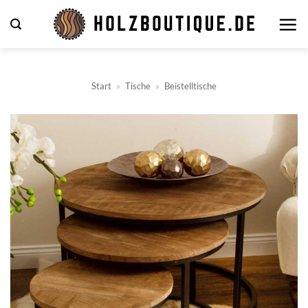
Zum
Inhalt
springen
Start
»
Tische
»
Beistelltische