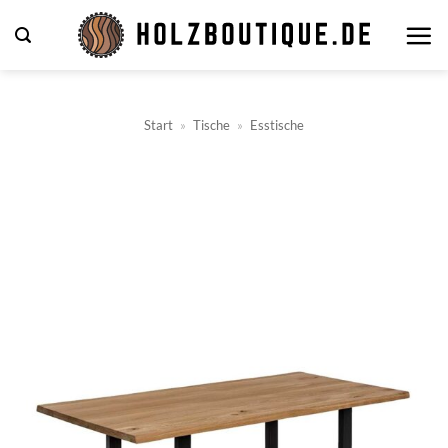
Zum
Inhalt
springen
Start
»
Tische
»
Esstische