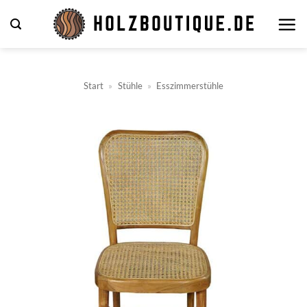
Zum
Inhalt
springen
Start
»
Stühle
»
Esszimmerstühle