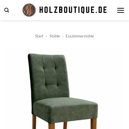
Zum
Inhalt
springen
Start
»
Stühle
»
Esszimmerstühle