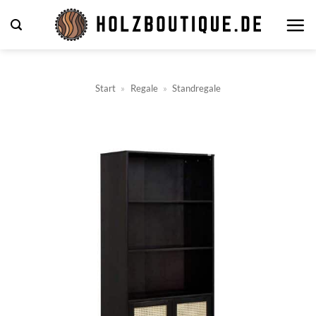
Zum
Inhalt
springen
Start
»
Regale
»
Standregale