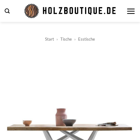
Zum
Inhalt
springen
Start
»
Tische
»
Esstische