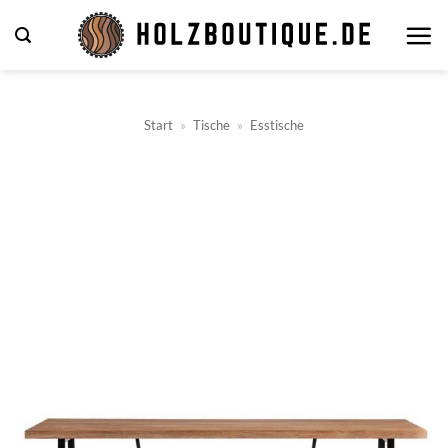
Zum
Inhalt
springen
Start
»
Tische
»
Esstische