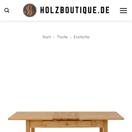
Zum
Inhalt
springen
Start
»
Tische
»
Esstische