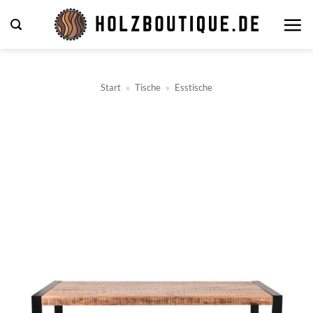
Zum
Inhalt
springen
Start
»
Tische
»
Esstische