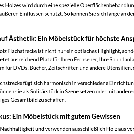
es Holzes wird durch eine spezielle Oberflächenbehandlun
äußeren Einflüssen schützt. So können Sie sich lange an 
t auf Ästhetik: Ein Möbelstück für höchste An
 Flachstrecke ist nicht nur ein optisches Highlight, sond
etet ausreichend Platz für Ihren Fernseher, Ihre Soundan
 für DVDs, Bücher, Zeitschriften und andere Utensilien, d
chstrecke fügt sich harmonisch in verschiedene Einrichtun
e können sie als Solitärstück in Szene setzen oder mit and
iges Gesamtbild zu schaffen.
okus: Ein Möbelstück mit gutem Gewissen
 Nachhaltigkeit und verwenden ausschließlich Holz aus v