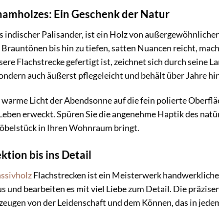
hamholzes: Ein Geschenk der Natur
 indischer Palisander, ist ein Holz von außergewöhnlicher
rauntönen bis hin zu tiefen, satten Nuancen reicht, mach
e Flachstrecke gefertigt ist, zeichnet sich durch seine La
ondern auch äußerst pflegeleicht und behält über Jahre hi
as warme Licht der Abendsonne auf die fein polierte Oberflä
eben erweckt. Spüren Sie die angenehme Haptik des natür
Möbelstück in Ihren Wohnraum bringt.
tion bis ins Detail
ssivholz
Flachstrecken ist ein Meisterwerk handwerkliche
s und bearbeiten es mit viel Liebe zum Detail. Die präzise
zeugen von der Leidenschaft und dem Können, das in jedem