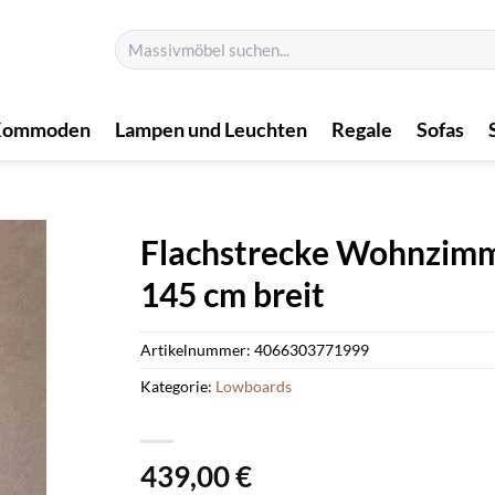
Suchen
nach:
Kommoden
Lampen und Leuchten
Regale
Sofas
Flachstrecke Wohnzimm
145 cm breit
Artikelnummer:
4066303771999
Kategorie:
Lowboards
439,00
€