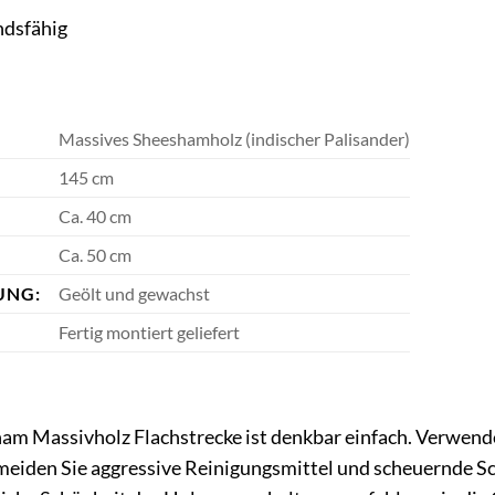
ndsfähig
Massives Sheeshamholz (indischer Palisander)
145 cm
Ca. 40 cm
Ca. 50 cm
UNG:
Geölt und gewachst
Fertig montiert geliefert
am Massivholz Flachstrecke ist denkbar einfach. Verwende
meiden Sie aggressive Reinigungsmittel und scheuernde S