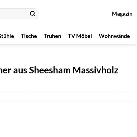
Magazin
Stühle
Tische
Truhen
TV Möbel
Wohnwände
er aus Sheesham Massivholz