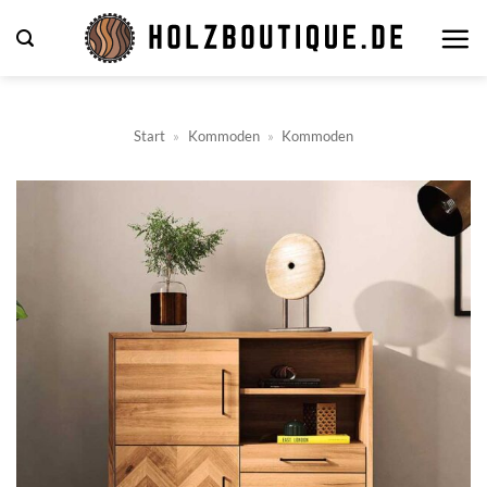
Zum
Inhalt
springen
Start
»
Kommoden
»
Kommoden