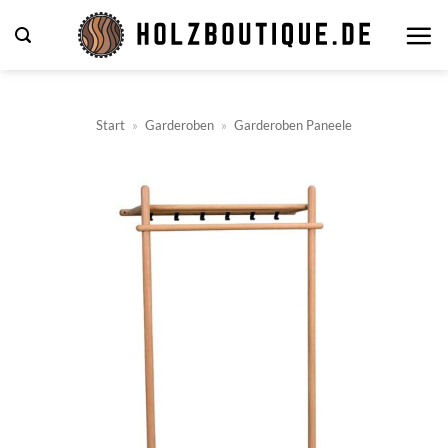
Zum
Inhalt
springen
Start
»
Garderoben
»
Garderoben Paneele