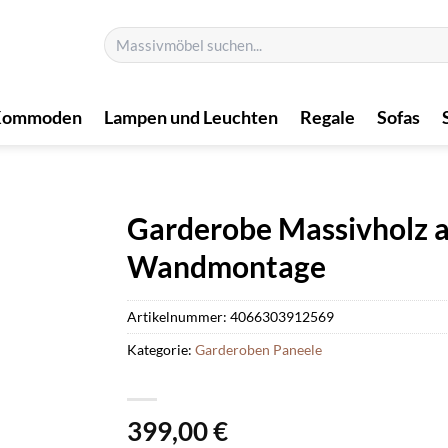
Suchen
nach:
Kommoden
Lampen und Leuchten
Regale
Sofas
Garderobe Massivholz a
Wandmontage
Artikelnummer:
4066303912569
Kategorie:
Garderoben Paneele
399,00
€