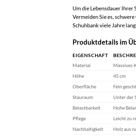
Um die Lebensdauer Ihrer S
Vermeiden Sie es, schwere 
Schuhbank viele Jahre lang 
Produktdetails im Üb
EIGENSCHAFT
BESCHR
Material
Massives K
Höhe
45 cm
Oberfläche
Fein geschl
Stauraum
Unter der 
Belastbarkeit
Hohe Belas
Pflege
Leicht zu r
Nachhaltigkeit
Holz aus n