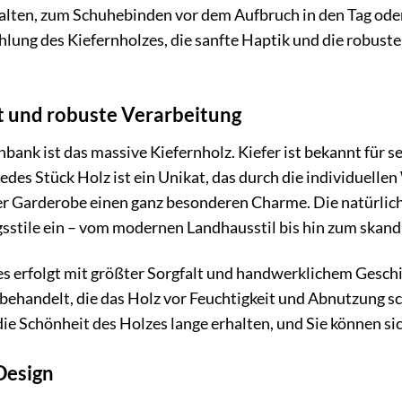
halten, zum Schuhebinden vor dem Aufbruch in den Tag od
lung des Kiefernholzes, die sanfte Haptik und die robust
t und robuste Verarbeitung
bank ist das massive Kiefernholz. Kiefer ist bekannt für 
des Stück Holz ist ein Unikat, das durch die individuel
hrer Garderobe einen ganz besonderen Charme. Die natürlic
sstile ein – vom modernen Landhausstil bis hin zum skandin
s erfolgt mit größter Sorgfalt und handwerklichem Geschick
ehandelt, die das Holz vor Feuchtigkeit und Abnutzung sc
 die Schönheit des Holzes lange erhalten, und Sie können s
 Design