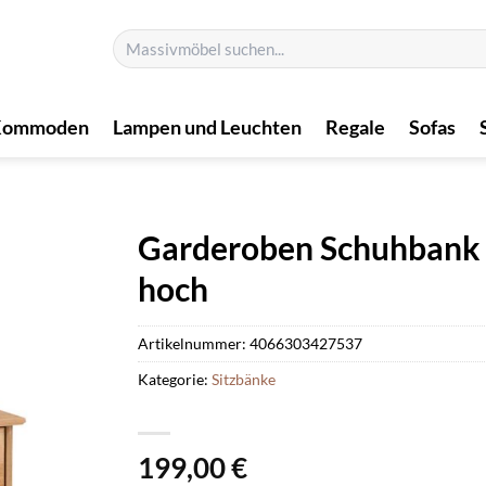
Suchen
nach:
Kommoden
Lampen und Leuchten
Regale
Sofas
Garderoben Schuhbank a
hoch
Artikelnummer:
4066303427537
Kategorie:
Sitzbänke
199,00
€