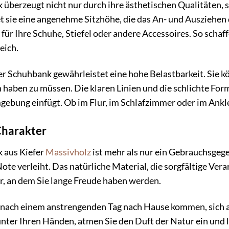
berzeugt nicht nur durch ihre ästhetischen Qualitäten, s
t sie eine angenehme Sitzhöhe, die das An- und Ausziehen d
für Ihre Schuhe, Stiefel oder andere Accessoires. So sch
eich.
er Schuhbank gewährleistet eine hohe Belastbarkeit. Sie k
ben zu müssen. Die klaren Linien und die schlichte Formg
gebung einfügt. Ob im Flur, im Schlafzimmer oder im Ankle
Charakter
 aus Kiefer
Massivholz
ist mehr als nur ein Gebrauchsgege
ote verleiht. Das natürliche Material, die sorgfältige Ver
r, an dem Sie lange Freude haben werden.
Sie nach einem anstrengenden Tag nach Hause kommen, sich 
nter Ihren Händen, atmen Sie den Duft der Natur ein und la