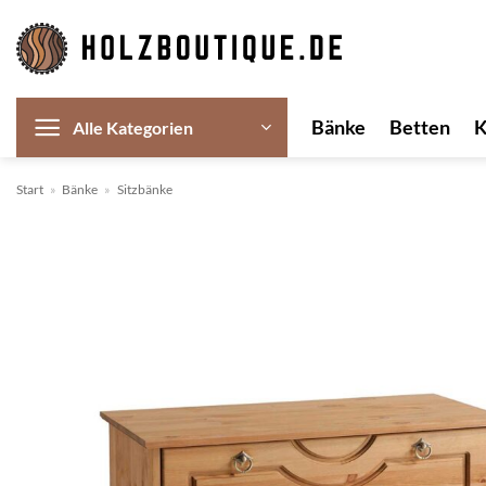
Zum
Inhalt
springen
Bänke
Betten
Alle Kategorien
Start
»
Bänke
»
Sitzbänke