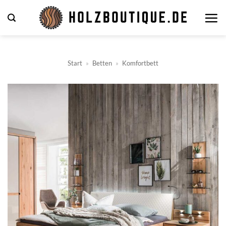
Zum
Inhalt
springen
Start
»
Betten
»
Komfortbett