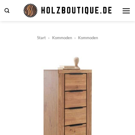
Zum
Inhalt
springen
Start
»
Kommoden
»
Kommoden