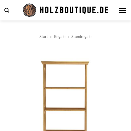
Zum
Inhalt
springen
Start
»
Regale
»
Standregale