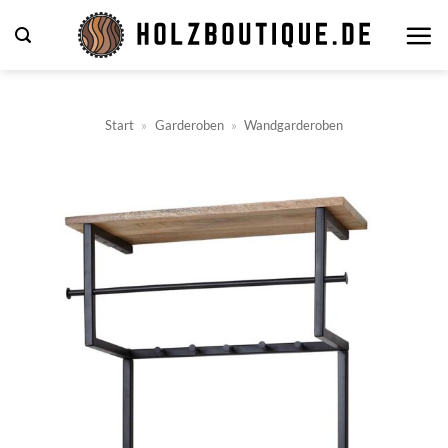
Zum
Inhalt
springen
Start
»
Garderoben
»
Wandgarderoben