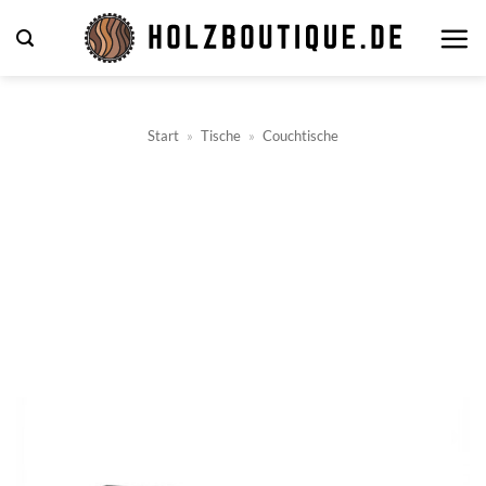
Zum
Inhalt
springen
Start
»
Tische
»
Couchtische