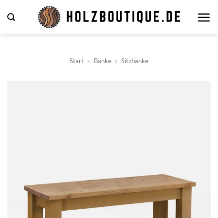
Zum
Inhalt
springen
Start
»
Bänke
»
Sitzbänke