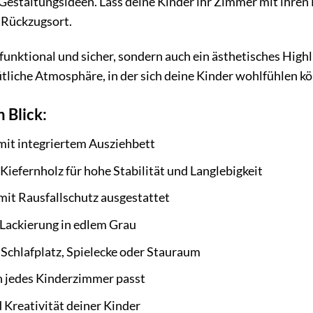
 Gestaltungsideen. Lass deine Kinder ihr Zimmer mit ihren 
 Rückzugsort.
 funktional und sicher, sondern auch ein ästhetisches Hig
tliche Atmosphäre, in der sich deine Kinder wohlfühlen k
n Blick:
mit integriertem Ausziehbett
Kiefernholz für hohe Stabilität und Langlebigkeit
mit Rausfallschutz ausgestattet
 Lackierung in edlem Grau
s Schlafplatz, Spielecke oder Stauraum
n jedes Kinderzimmer passt
 Kreativität deiner Kinder