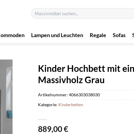
Suchen
nach:
Kommoden
Lampen und Leuchten
Regale
Sofas
Kinder Hochbett mit ei
Massivholz Grau
Artikelnummer:
4066303038030
Kategorie:
Kinderbetten
889,00
€