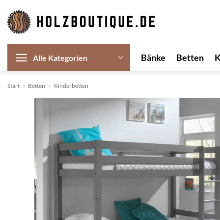
Zum
Inhalt
springen
Bänke
Betten
Alle Kategorien
Start
»
Betten
»
Kinderbetten