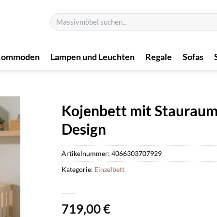
Suchen
nach:
Kommoden
Lampen und Leuchten
Regale
Sofas
Kojenbett mit Stauraum
Design
Artikelnummer:
4066303707929
Kategorie:
Einzelbett
719,00
€