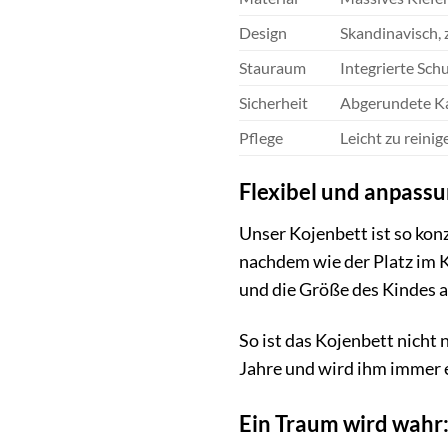
Design
Skandinavisch, z
Stauraum
Integrierte Sch
Sicherheit
Abgerundete Kan
Pflege
Leicht zu reini
Flexibel und anpassu
Unser Kojenbett ist so kon
nachdem wie der Platz im K
und die Größe des Kindes 
So ist das Kojenbett nicht 
Jahre und wird ihm immer e
Ein Traum wird wahr: