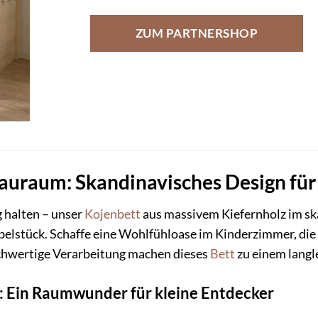
ZUM PARTNERSHOP
tauraum: Skandinavisches Design fü
 halten – unser
Kojenbett
aus massivem Kiefernholz im ska
stück. Schaffe eine Wohlfühloase im Kinderzimmer, die s
ochwertige Verarbeitung machen dieses
Bett
zu einem langl
t: Ein Raumwunder für kleine Entdecker