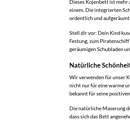
Dieses Kojenbett ist mehr a
einem. Die integrierten Sc
ordentlich und aufgeräumt,
Stell dir vor: Dein Kind ku
Festung, zum Piratenschiff
geräumigen Schubladen unt
Natürliche Schönheit
Wir verwenden für unser Ko
nicht nur für eine warme 
bekannt für seine positiven
Die natürliche Maserung de
dass sich das Bett angeneh