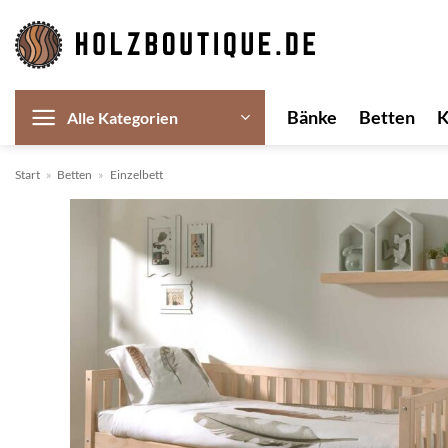
Zum
Inhalt
springen
Bänke
Betten
Alle Kategorien
Start
»
Betten
»
Einzelbett