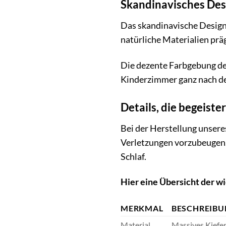
Skandinavisches Desi
Das skandinavische Design z
natürliche Materialien präg
Die dezente Farbgebung de
Kinderzimmer ganz nach de
Details, die begeiste
Bei der Herstellung unsere
Verletzungen vorzubeugen. 
Schlaf.
Hier eine Übersicht der wi
MERKMAL
BESCHREIB
Material
Massives Kiefer