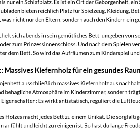
ls nur ein Schlafplatz. Es ist ein Ort der Geborgenheit, ei
hubladen bieten reichlich Platz für Spielzeug, Kleidung, B
 was nicht nur den Eltern, sondern auch den Kindern ein gu
schelt sich abends in sein gemütliches Bett, umgeben von s
 oder zum Prinzessinnenschloss. Und nach dem Spielen ver
er dem Bett. So wird das Aufräumen zum Kinderspiel und 
: Massives Kiefernholz für ein gesundes Ra
jenbett ausschließlich massives Kiefernholz aus nachhalti
und behagliche Atmosphäre im Kinderzimmer, sondern trägt
 Eigenschaften: Es wirkt antistatisch, reguliert die Luftfeu
s Holzes macht jedes Bett zu einem Unikat. Die sorgfältig
m anfühlt und leicht zu reinigen ist. So hast du lange Fre