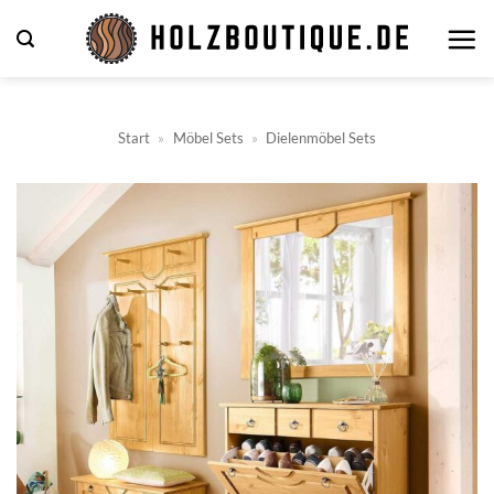
Zum
Inhalt
springen
Start
»
Möbel Sets
»
Dielenmöbel Sets