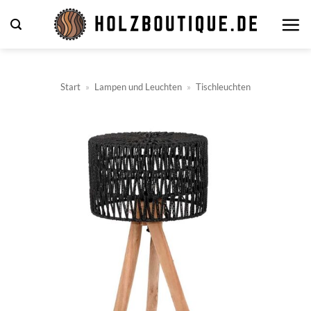
Zum
Inhalt
springen
Start
»
Lampen und Leuchten
»
Tischleuchten