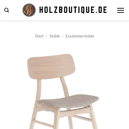
Zum
Inhalt
springen
Start
»
Stühle
»
Esszimmerstühle