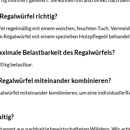
rtig montiert geliefert. Sie können ihn also direkt nach d
 Regalwürfel richtig?
el regelmäßig mit einem weichen, feuchten Tuch. Vermeid
n Regalwürfel mit einem speziellen Holzpflegeöl behandel
maximale Belastbarkeit des Regalwürfels?
20 kg belastbar.
 Regalwürfel miteinander kombinieren?
alwürfel miteinander kombinieren, um eine individuelle Re
ltig?
tammt aus nachhaltig bewirtschafteten Wäldern. Wir achte