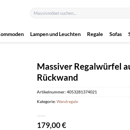
Suchen
nach:
Kommoden
Lampen und Leuchten
Regale
Sofas
Massiver Regalwürfel a
Rückwand
Artikelnummer:
4053281374021
Kategorie:
Wandregale
179,00
€