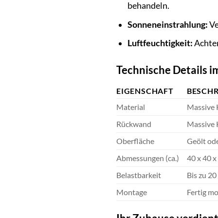
behandeln.
Sonneneinstrahlung:
Ve
Luftfeuchtigkeit:
Achten
Technische Details i
EIGENSCHAFT
BESCH
Material
Massive 
Rückwand
Massive 
Oberfläche
Geölt ode
Abmessungen (ca.)
40 x 40 x
Belastbarkeit
Bis zu 20
Montage
Fertig mo