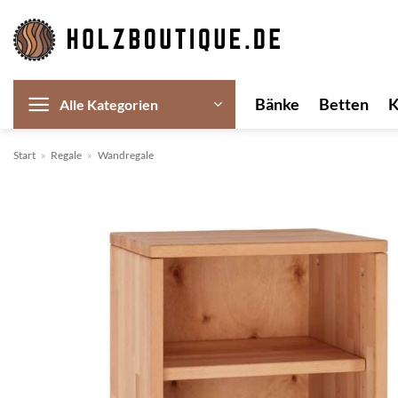
Zum
Inhalt
springen
Bänke
Betten
Alle Kategorien
Start
»
Regale
»
Wandregale