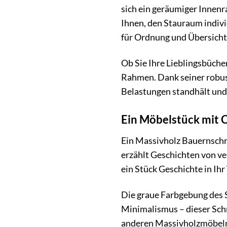
sich ein geräumiger Innenr
Ihnen, den Stauraum indivi
für Ordnung und Übersichtl
Ob Sie Ihre Lieblingsbüche
Rahmen. Dank seiner robus
Belastungen standhält und 
Ein Möbelstück mit 
Ein Massivholz Bauernschra
erzählt Geschichten von v
ein Stück Geschichte in I
Die graue Farbgebung des 
Minimalismus – dieser Schr
anderen Massivholzmöbeln o