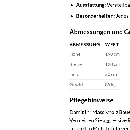
Ausstattung:
Verstellba
Besonderheiten:
Jedes 
Abmessungen und G
ABMESSUNG
WERT
Höhe
190 cm
Breite
120 cm
Tiefe
50 cm
Gewicht
85 kg
Pflegehinweise
Damit Ihr Massivholz Baue
Vermeiden Sie aggressive R
speziellen Möbelöl pflegen