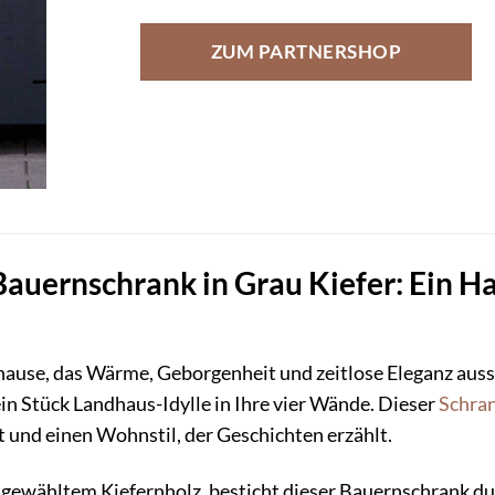
ZUM PARTNERSHOP
Bauernschrank in Grau Kiefer: Ein 
ause, das Wärme, Geborgenheit und zeitlose Eleganz aus
ein Stück Landhaus-Idylle in Ihre vier Wände. Dieser
Schra
t und einen Wohnstil, der Geschichten erzählt.
usgewähltem Kiefernholz, besticht dieser Bauernschrank du