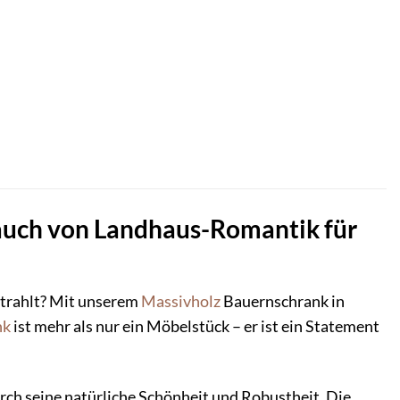
Hauch von Landhaus-Romantik für
strahlt? Mit unserem
Massivholz
Bauernschrank in
nk
ist mehr als nur ein Möbelstück – er ist ein Statement
rch seine natürliche Schönheit und Robustheit. Die