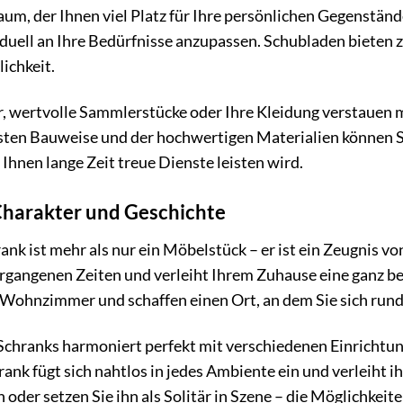
aum, der Ihnen viel Platz für Ihre persönlichen Gegenständ
duell an Ihre Bedürfnisse anzupassen. Schubladen bieten z
ichkeit.
r, wertvolle Sammlerstücke oder Ihre Kleidung verstauen 
ten Bauweise und der hochwertigen Materialien können Sie
Ihnen lange Zeit treue Dienste leisten wird.
Charakter und Geschichte
nk ist mehr als nur ein Möbelstück – er ist ein Zeugnis v
ergangenen Zeiten und verleiht Ihrem Zuhause eine ganz b
hr Wohnzimmer und schaffen einen Ort, an dem Sie sich ru
Schranks harmoniert perfekt mit verschiedenen Einrichtu
ank fügt sich nahtlos in jedes Ambiente ein und verleiht i
der setzen Sie ihn als Solitär in Szene – die Möglichkeite