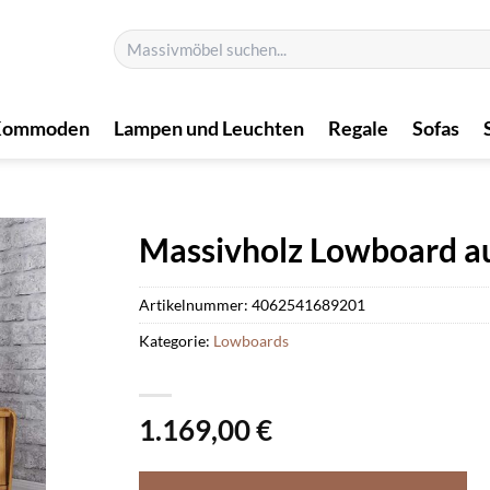
Suchen
nach:
Kommoden
Lampen und Leuchten
Regale
Sofas
Massivholz Lowboard aus
Artikelnummer:
4062541689201
Kategorie:
Lowboards
1.169,00
€