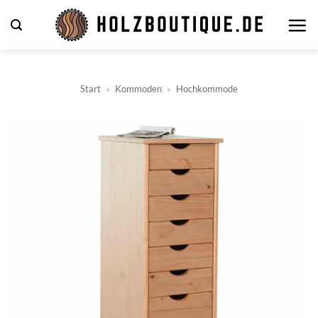
Zum
Inhalt
springen
Start
»
Kommoden
»
Hochkommode