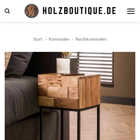
Zum
Inhalt
springen
Start
»
Kommoden
»
Nachtkommoden