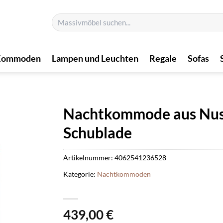
Suchen
nach:
Kommoden
Lampen und Leuchten
Regale
Sofas
Nachtkommode aus Nuss
Schublade
Artikelnummer:
4062541236528
Kategorie:
Nachtkommoden
439,00
€