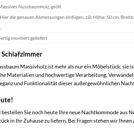
Massives Nussbaumholz, geölt
[Hier die genauen Abmessungen einfügen, z.B. Höhe: 50 cm, Breite:
1
Fertig montiert geliefert
r Schlafzimmer
baum Massivholz ist mehr als nur ein Möbelstück; sie is
che Materialien und hochwertige Verarbeitung. Verwandeln
 Eleganz und Funktionalität dieser außergewöhnlichen Na
eute!
nd bestellen Sie noch heute Ihre neue Nachtkommode aus N
ück in Ihr Zuhause zu liefern. Bei Fragen stehen wir Ihnen