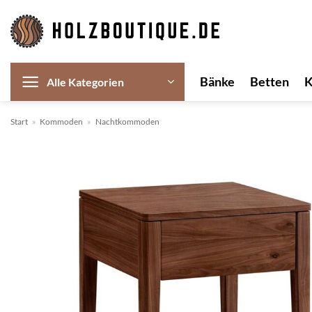
Zum
Inhalt
springen
Bänke
Betten
Alle Kategorien
Start
»
Kommoden
»
Nachtkommoden