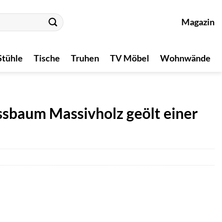
Magazin
Stühle
Tische
Truhen
TV Möbel
Wohnwände
baum Massivholz geölt einer