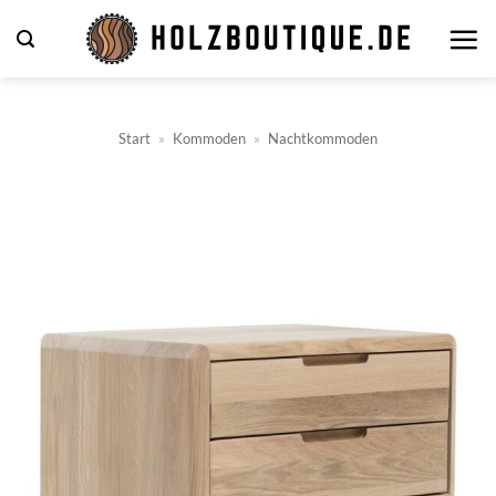
Zum
Inhalt
springen
Start
»
Kommoden
»
Nachtkommoden