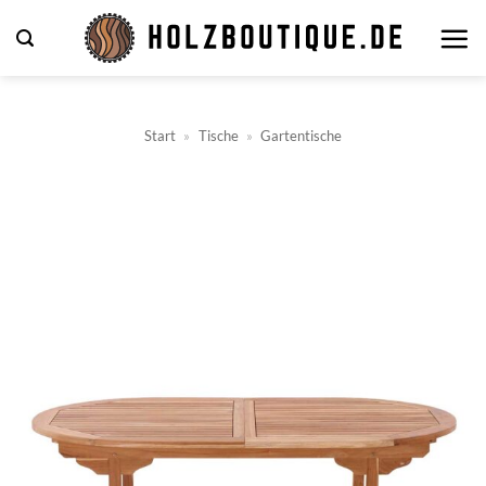
Zum
Inhalt
springen
Start
»
Tische
»
Gartentische