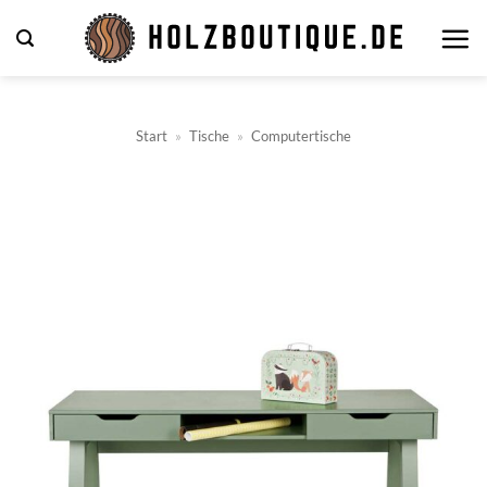
Zum
Inhalt
springen
Start
»
Tische
»
Computertische