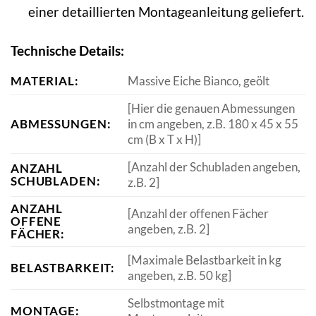
einer detaillierten Montageanleitung geliefert.
Technische Details:
MATERIAL:
Massive Eiche Bianco, geölt
[Hier die genauen Abmessungen
ABMESSUNGEN:
in cm angeben, z.B. 180 x 45 x 55
cm (B x T x H)]
[Anzahl der Schubladen angeben,
ANZAHL
SCHUBLADEN:
z.B. 2]
ANZAHL
[Anzahl der offenen Fächer
OFFENE
angeben, z.B. 2]
FÄCHER:
[Maximale Belastbarkeit in kg
BELASTBARKEIT:
angeben, z.B. 50 kg]
Selbstmontage mit
MONTAGE: