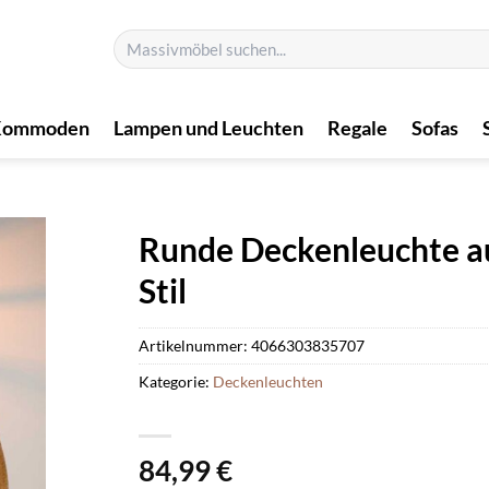
Suchen
nach:
Kommoden
Lampen und Leuchten
Regale
Sofas
Runde Deckenleuchte au
Stil
Artikelnummer:
4066303835707
Kategorie:
Deckenleuchten
84,99
€