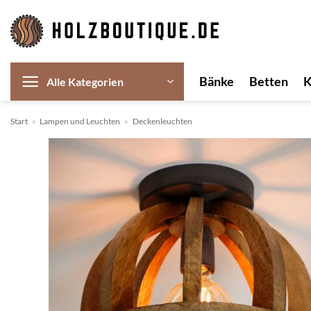
Zum
Inhalt
springen
Bänke
Betten
Alle Kategorien
Start
»
Lampen und Leuchten
»
Deckenleuchten