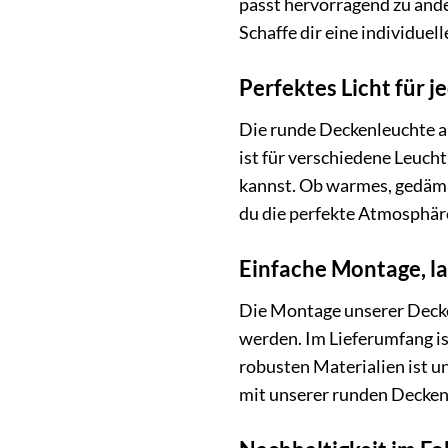
passt hervorragend zu ande
Schaffe dir eine individu
Perfektes Licht für 
Die runde Deckenleuchte au
ist für verschiedene Leuch
kannst. Ob warmes, gedämpf
du die perfekte Atmosphäre
Einfache Montage, l
Die Montage unserer Decke
werden. Im Lieferumfang i
robusten Materialien ist un
mit unserer runden Decken