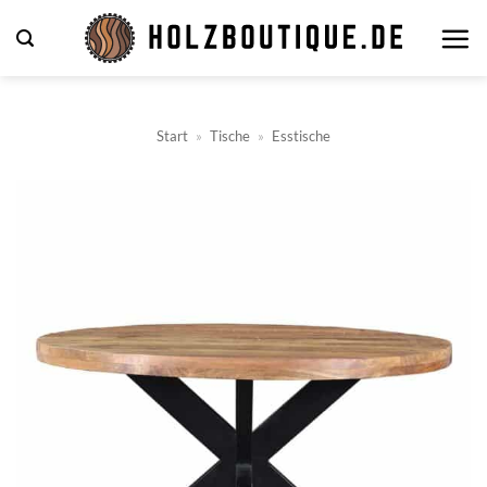
Zum
Inhalt
springen
Start
»
Tische
»
Esstische